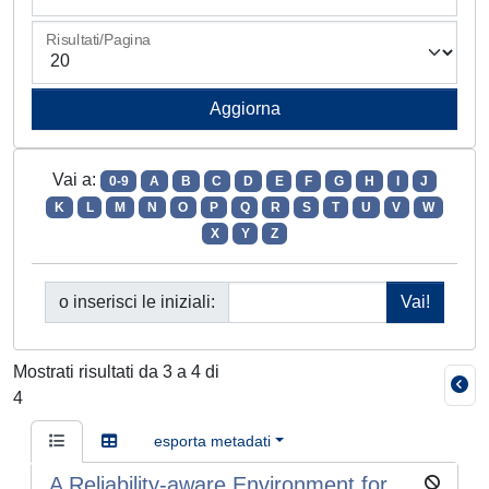
Risultati/Pagina
Vai a:
0-9
A
B
C
D
E
F
G
H
I
J
K
L
M
N
O
P
Q
R
S
T
U
V
W
X
Y
Z
o inserisci le iniziali:
Mostrati risultati da 3 a 4 di
4
esporta metadati
A Reliability-aware Environment for