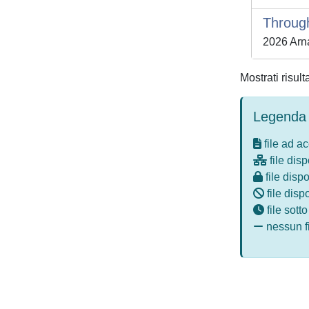
Through
2026 Arna
Mostrati risult
Legenda 
file ad a
file disp
file dispo
file disp
file sott
nessun fi