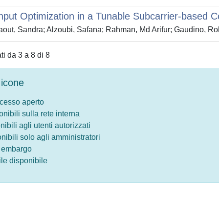
put Optimization in a Tunable Subcarrier-based 
out, Sandra; Alzoubi, Safana; Rahman, Md Arifur; Gaudino, Ro
ati da 3 a 8 di 8
icone
ccesso aperto
onibili sulla rete interna
nibili agli utenti autorizzati
onibili solo agli amministratori
o embargo
le disponibile