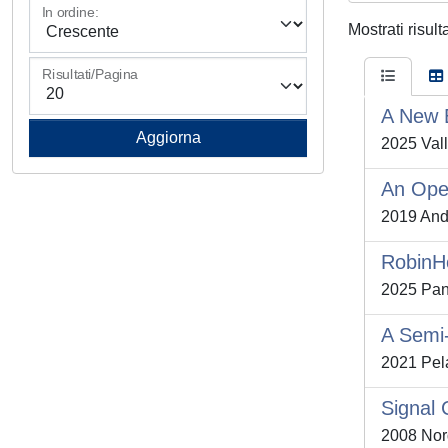
In ordine:
Mostrati risult
Risultati/Pagina
A New 
2025 Vall
An Open
2019 Andr
RobinHo
2025 Pant
A Semi-
2021 Pelat
Signal 
2008 Nord