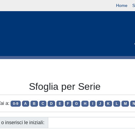
Home
S
Sfoglia per Serie
ai a:
0-9
A
B
C
D
E
F
G
H
I
J
K
L
M
o inserisci le iniziali: