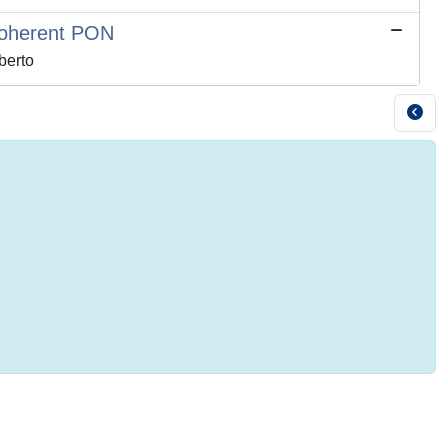
Coherent PON
berto