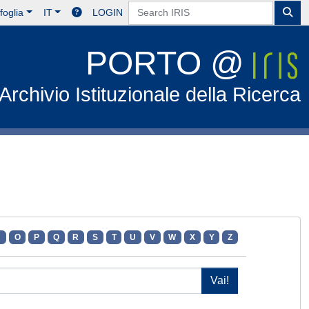
foglia
IT
LOGIN
PORTO @
Archivio Istituzionale della Ricerca
N
O
P
Q
R
S
T
U
V
W
X
Y
Z