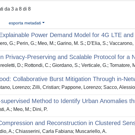
ati da 3 a 8 di 8
esporta metadati
Explainable Power Demand Model for 4G LTE and
ero, G.; Perin, G.; Meo, M.; Garino, M. S.; D'Elia, S.; Vaccarono,
 Privacy-Preserving and Scalable Protocol for a 
eoletti, D.; Rottondi, C.; Giordano, S.; Verticale, G.; Tornatore, 
od: Collaborative Burst Mitigation Through in-Net
ano, Lorenzo; Zilli, Cristian; Pappone, Lorenzo; Sacco, Alessio
supervised Method to Identify Urban Anomalies t
i, A.; Meo, M.; Dini, P.
Compression and Reconstruction in Clustered Sen
io, A.; Chiasserini, Carla Fabiana; Muscariello, A.