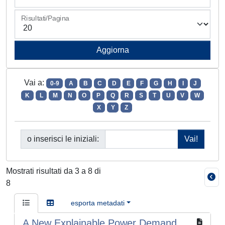
Risultati/Pagina
Vai a:
0-9
A
B
C
D
E
F
G
H
I
J
K
L
M
N
O
P
Q
R
S
T
U
V
W
X
Y
Z
o inserisci le iniziali:
Mostrati risultati da 3 a 8 di
8
esporta metadati
A New Explainable Power Demand