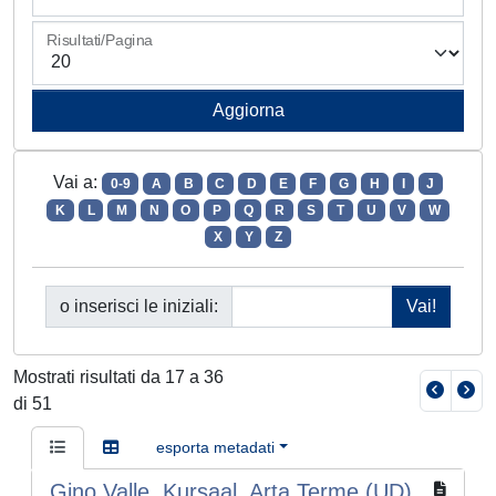
Risultati/Pagina
Vai a:
0-9
A
B
C
D
E
F
G
H
I
J
K
L
M
N
O
P
Q
R
S
T
U
V
W
X
Y
Z
o inserisci le iniziali:
Mostrati risultati da 17 a 36
di 51
esporta metadati
Gino Valle, Kursaal, Arta Terme (UD),