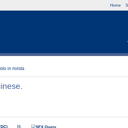
Home
S
olo in rivista
cinese.
(DC)