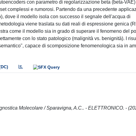
l Autoencoders con parametro di regolarizzazione beta (beta-VAE)
dataset complessi e rumorosi. Partendo da una precedente applica
so), dove il modello isola con successo il segnale dell'acqua di
etodologia viene traslata su dati reali di espressione genica (
stra come il modello sia in grado di superare il fenomeno del po
ettamente con lo stato patologico (malignità vs. benignità). I risul
semantico", capace di scomposizione fenomenologica sia in am
(DC)
gnostica Molecolare / Sparavigna, A.C.. - ELETTRONICO. - (20