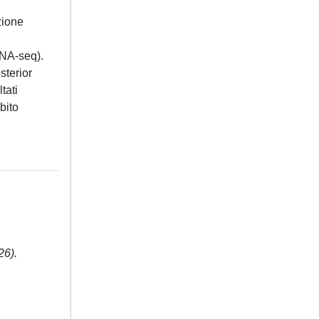
zione
RNA-seq).
sterior
tati
bito
26).