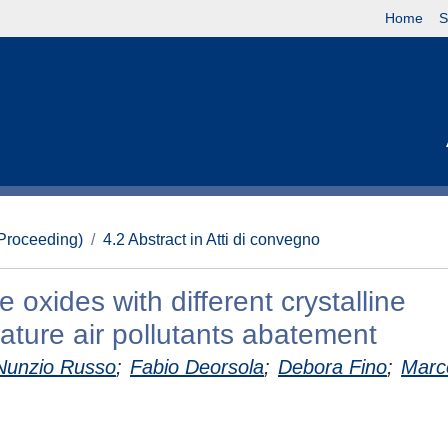
Home
S
(Proceeding)
4.2 Abstract in Atti di convegno
xides with different crystalline
ature air pollutants abatement
Nunzio Russo
;
Fabio Deorsola
;
Debora Fino
;
Marc