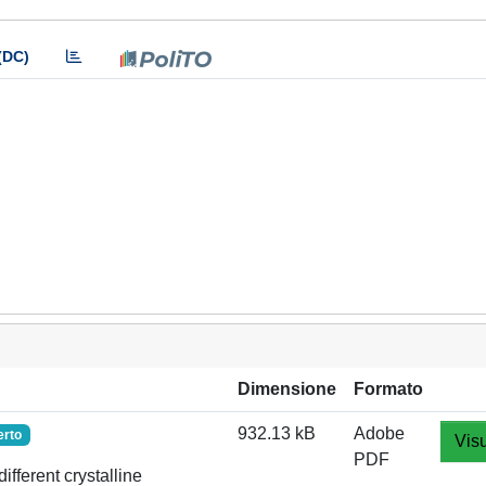
(DC)
Dimensione
Formato
932.13 kB
Adobe
erto
Visu
PDF
fferent crystalline