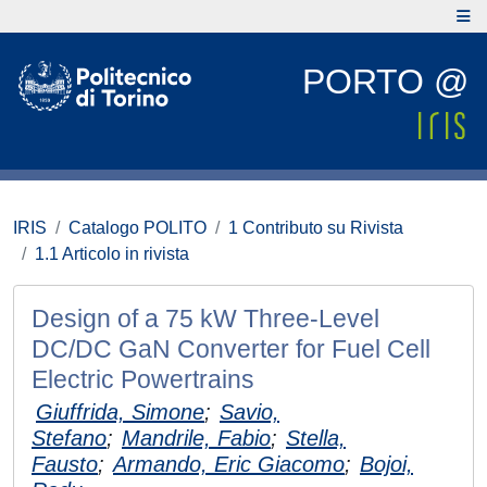
PORTO @
IRIS
Catalogo POLITO
1 Contributo su Rivista
1.1 Articolo in rivista
Design of a 75 kW Three-Level
DC/DC GaN Converter for Fuel Cell
Electric Powertrains
Giuffrida, Simone
;
Savio,
Stefano
;
Mandrile, Fabio
;
Stella,
Fausto
;
Armando, Eric Giacomo
;
Bojoi,