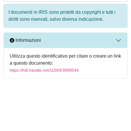
I documenti in IRIS sono protetti da copyright e tutti i
diritti sono riservati, salvo diversa indicazione.
Informazioni
Utilizza questo identificativo per citare o creare un link
a questo documento:
https://hdl.handle.net/11583/3008544
Powered by
IRIS
-
about IRIS
-
Utilizzo dei cookie
-
Privacy
Copyright © 2026