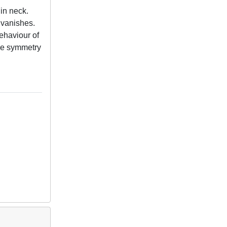
in neck.
 vanishes.
behaviour of
ive symmetry