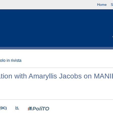
Home
S
olo in rivista
ion with Amaryllis Jacobs on MAN
(DC)