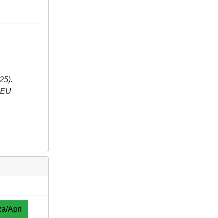
25).
f EU
za/Apri