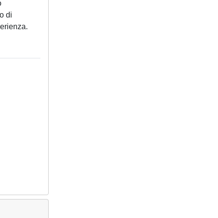
o
o di
perienza.