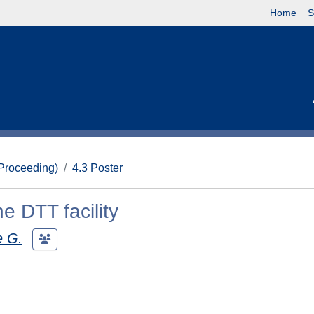
Home
S
(Proceeding)
4.3 Poster
he DTT facility
e G.