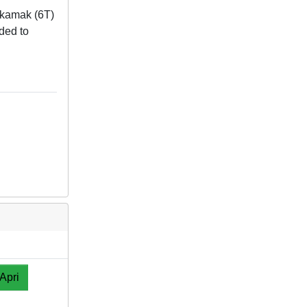
tokamak (6T)
ded to
Apri