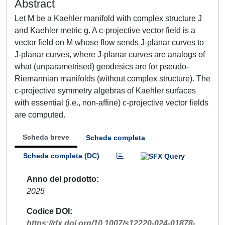
Abstract
Let M be a Kaehler manifold with complex structure J
and Kaehler metric g. A c-projective vector field is a
vector field on M whose flow sends J-planar curves to
J-planar curves, where J-planar curves are analogs of
what (unparametrised) geodesics are for pseudo-
Riemannian manifolds (without complex structure). The
c-projective symmetry algebras of Kaehler surfaces
with essential (i.e., non-affine) c-projective vector fields
are computed.
Scheda breve
Scheda completa
Scheda completa (DC)
Anno del prodotto
2025
Codice DOI
https://dx.doi.org/10.1007/s12220-024-01878-