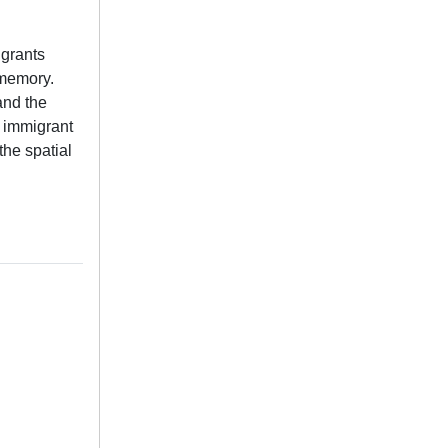
igrants
 memory.
and the
f immigrant
the spatial