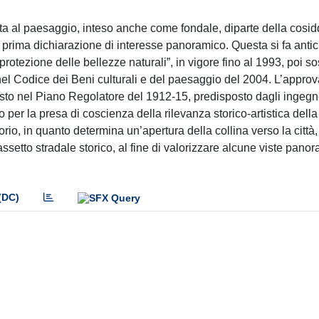
a al paesaggio, inteso anche come fondale, diparte della cosid
e prima dichiarazione di interesse panoramico. Questa si fa antic
rotezione delle bellezze naturali”, in vigore fino al 1993, poi sos
 nel Codice dei Beni culturali e del paesaggio del 2004. L’appro
isto nel Piano Regolatore del 1912-15, predisposto dagli ingegne
per la presa di coscienza della rilevanza storico-artistica della c
torio, in quanto determina un’apertura della collina verso la citt
assetto stradale storico, al fine di valorizzare alcune viste panor
(DC)