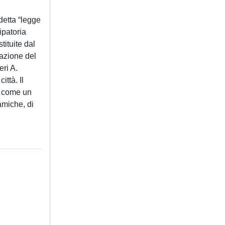
detta “legge
ipatoria
tituite dal
vazione del
ri A.
ittà. Il
à, come un
amiche, di