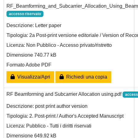
RF_Beamforming_and_Subcarrier_Allocation_Using_Bea
accesso riservato
Descrizione: Letter paper
Tipologia: 2a Post-print versione editoriale / Version of Reco
Licenza: Non Pubblico - Accesso privato/ristretto
Dimensione 740.77 kB
Formato Adobe PDF
Visualizza/Apri
Richiedi una copia
RF Beamforming and Subcarrier Allocation using.pdf
access
Descrizione: post print author version
Tipologia: 2. Post-print / Author's Accepted Manuscript
Licenza: Pubblico - Tutti i diritti riservati
Dimensione 649.92 kB