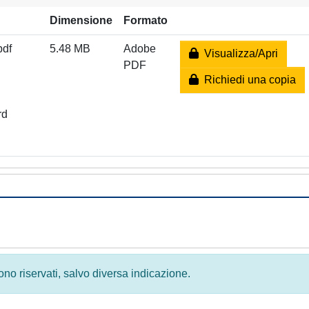
Dimensione
Formato
pdf
5.48 MB
Adobe
Visualizza/Apri
PDF
Richiedi una copia
rd
 sono riservati, salvo diversa indicazione.