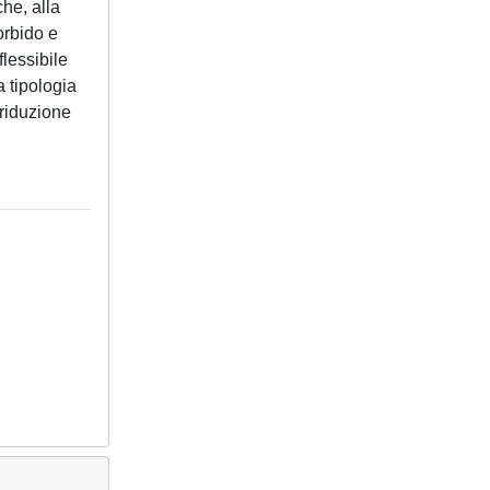
he, alla
orbido e
flessibile
a tipologia
 riduzione