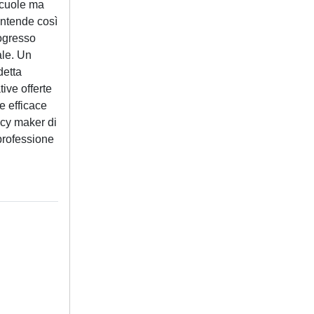
 scuole ma
 intende così
rogresso
ale. Un
detta
ive offerte
le efficace
licy maker di
 professione