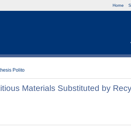
Home
S
thesis Polito
tious Materials Substituted by Rec