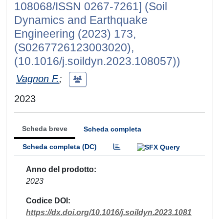
108068/ISSN 0267-7261] (Soil
Dynamics and Earthquake
Engineering (2023) 173,
(S0267726123003020),
(10.1016/j.soildyn.2023.108057))
Vagnon F.
;
2023
Scheda breve
Scheda completa
Scheda completa (DC)
Anno del prodotto
2023
Codice DOI
https://dx.doi.org/10.1016/j.soildyn.2023.1081