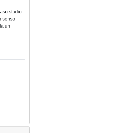
caso studio
in senso
 da un