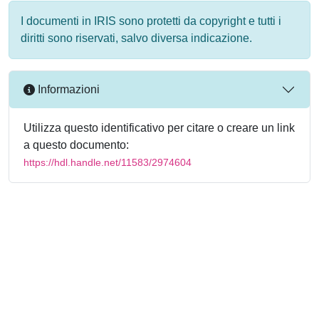
I documenti in IRIS sono protetti da copyright e tutti i
diritti sono riservati, salvo diversa indicazione.
Informazioni
Utilizza questo identificativo per citare o creare un link
a questo documento:
https://hdl.handle.net/11583/2974604
Powered by
IRIS
-
about IRIS
-
Utilizzo dei cookie
-
Privacy
Copyright © 2026