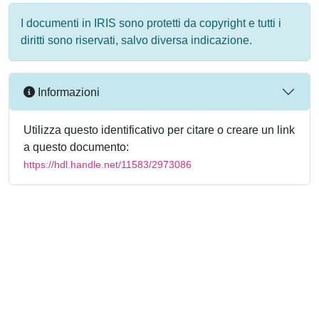
I documenti in IRIS sono protetti da copyright e tutti i
diritti sono riservati, salvo diversa indicazione.
Informazioni
Utilizza questo identificativo per citare o creare un link
a questo documento:
https://hdl.handle.net/11583/2973086
Powered by
IRIS
-
about IRIS
-
Utilizzo dei cookie
-
Privacy
Copyright © 2026