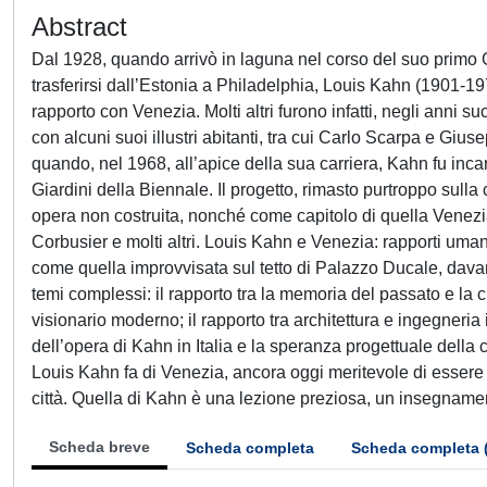
Abstract
Dal 1928, quando arrivò in laguna nel corso del suo prim
trasferirsi dall’Estonia a Philadelphia, Louis Kahn (1901-19
rapporto con Venezia. Molti altri furono infatti, negli anni suc
con alcuni suoi illustri abitanti, tra cui Carlo Scarpa e Gi
quando, nel 1968, all’apice della sua carriera, Kahn fu inc
Giardini della Biennale. Il progetto, rimasto purtroppo sulla
opera non costruita, nonché come capitolo di quella Venezia
Corbusier e molti altri. Louis Kahn e Venezia: rapporti umani,
come quella improvvisata sul tetto di Palazzo Ducale, davan
temi complessi: il rapporto tra la memoria del passato e la cul
visionario moderno; il rapporto tra architettura e ingegne
dell’opera di Kahn in Italia e la speranza progettuale dell
Louis Kahn fa di Venezia, ancora oggi meritevole di essere a
città. Quella di Kahn è una lezione preziosa, un insegnamen
Scheda breve
Scheda completa
Scheda completa 