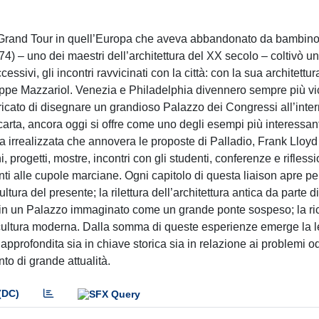
o Grand Tour in quell’Europa che aveva abbandonato da bambino
74) – uno dei maestri dell’architettura del XX secolo – coltivò u
cessivi, gli incontri ravvicinati con la città: con la sua architett
useppe Mazzariol. Venezia e Philadelphia divennero sempre più vi
aricato di disegnare un grandioso Palazzo dei Congressi all’inte
 carta, ancora oggi si offre come uno degli esempi più interessan
 irrealizzata che annovera le proposte di Palladio, Frank Lloyd
 progetti, mostre, incontri con gli studenti, conferenze e riflessi
ti alle cupole marciane. Ogni capitolo di questa liaison apre pe
tura del presente; la rilettura dell’architettura antica da parte d
ria in un Palazzo immaginato come un grande ponte sospeso; la r
a cultura moderna. Dalla somma di queste esperienze emerge la l
pprofondita sia in chiave storica sia in relazione ai problemi od
to di grande attualità.
(DC)