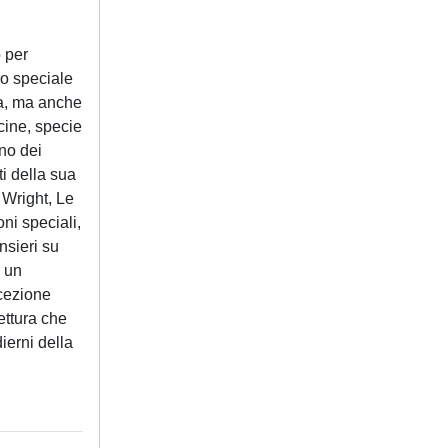
 per
no speciale
ura, ma anche
cine, specie
rno dei
ti della sua
 Wright, Le
oni speciali,
nsieri su
i un
icezione
ettura che
ierni della