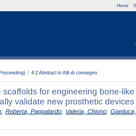
Home
S
(Proceeding)
4.2 Abstract in Atti di convegno
scaffolds for engineering bone-like
cally validate new prosthetic devices
o
;
Roberta, Pappalardo
;
Valeria, Chiono
;
Gianluca,