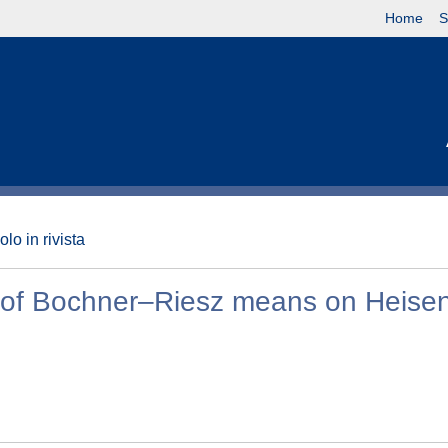
Home
S
olo in rivista
 of Bochner–Riesz means on Heise