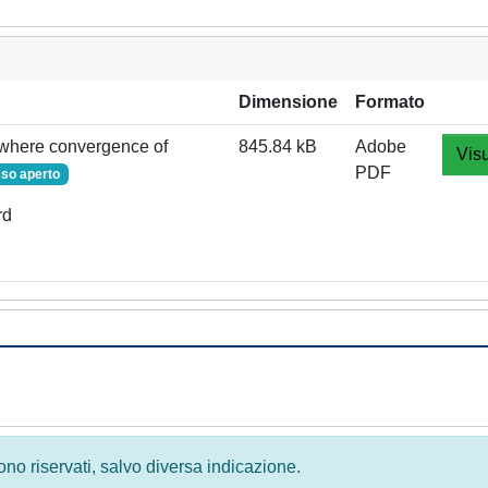
Dimensione
Formato
ywhere convergence of
845.84 kB
Adobe
Visu
PDF
so aperto
rd
 sono riservati, salvo diversa indicazione.