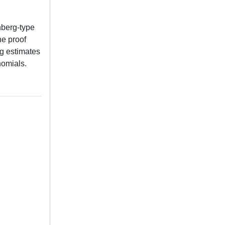
nberg-type
he proof
g estimates
nomials.