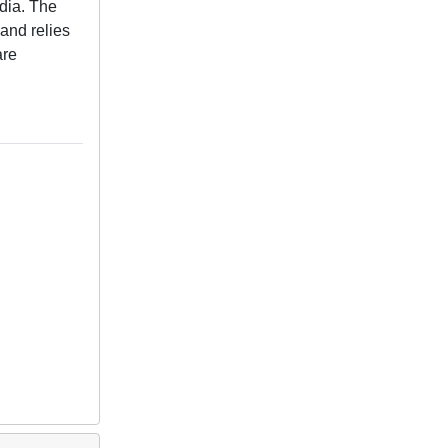
edia. The
and relies
are