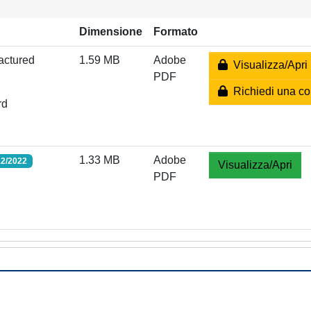
Dimensione
Formato
actured
1.59 MB
Adobe
Visualizza/Apri
PDF
Richiedi una co
rd
1.33 MB
Adobe
12/2022
Visualizza/Apri
PDF