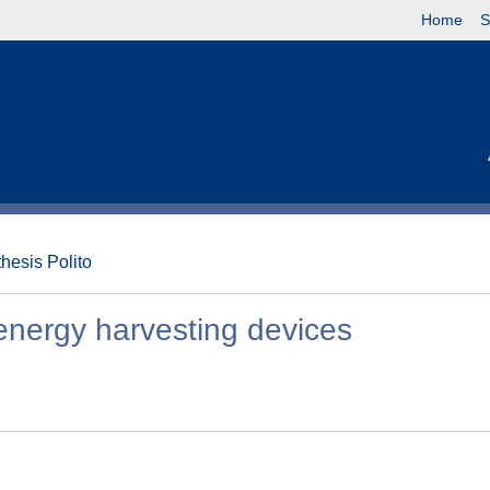
Home
S
thesis Polito
 energy harvesting devices