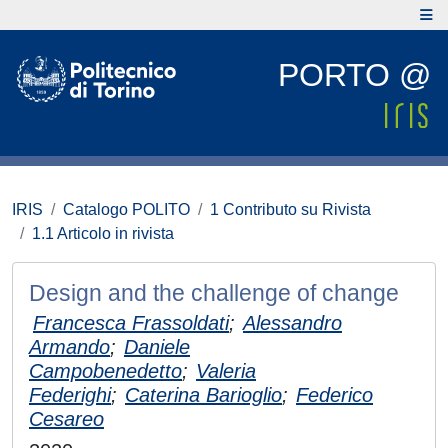
PORTO @
IRIS
Catalogo POLITO
1 Contributo su Rivista
1.1 Articolo in rivista
Design and the challenge of change
Francesca Frassoldati
;
Alessandro
Armando
;
Daniele
Campobenedetto
;
Valeria
Federighi
;
Caterina Barioglio
;
Federico
Cesareo