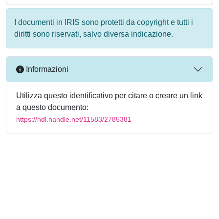
I documenti in IRIS sono protetti da copyright e tutti i
diritti sono riservati, salvo diversa indicazione.
Informazioni
Utilizza questo identificativo per citare o creare un link
a questo documento:
https://hdl.handle.net/11583/2785381
Powered by
IRIS
-
about IRIS
-
Utilizzo dei cookie
-
Privacy
Copyright © 2026