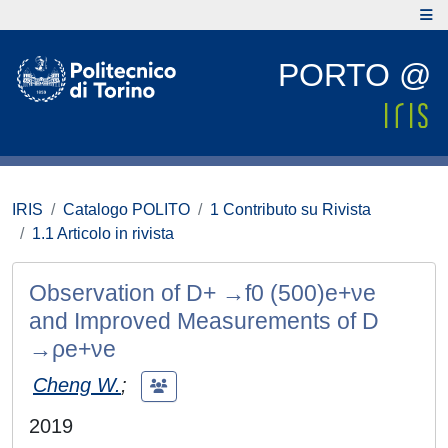
PORTO @
IRIS
Catalogo POLITO
1 Contributo su Rivista
1.1 Articolo in rivista
Observation of D+ →f0 (500)e+νe
and Improved Measurements of D
→ρe+νe
Cheng W.
;
2019