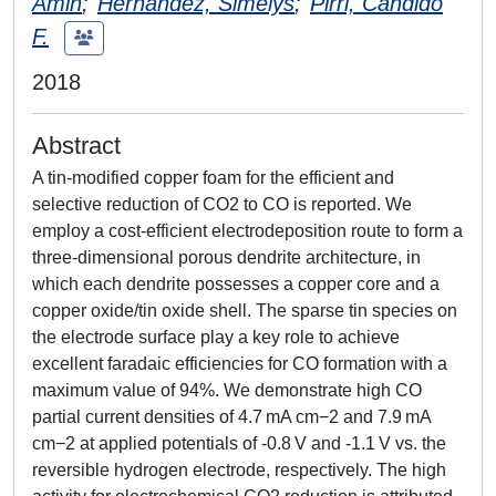
Amin
;
Hernández, Simelys
;
Pirri, Candido
F.
2018
Abstract
A tin-modified copper foam for the efficient and
selective reduction of CO2 to CO is reported. We
employ a cost-efficient electrodeposition route to form a
three-dimensional porous dendrite architecture, in
which each dendrite possesses a copper core and a
copper oxide/tin oxide shell. The sparse tin species on
the electrode surface play a key role to achieve
excellent faradaic efficiencies for CO formation with a
maximum value of 94%. We demonstrate high CO
partial current densities of 4.7 mA cm−2 and 7.9 mA
cm−2 at applied potentials of -0.8 V and -1.1 V vs. the
reversible hydrogen electrode, respectively. The high