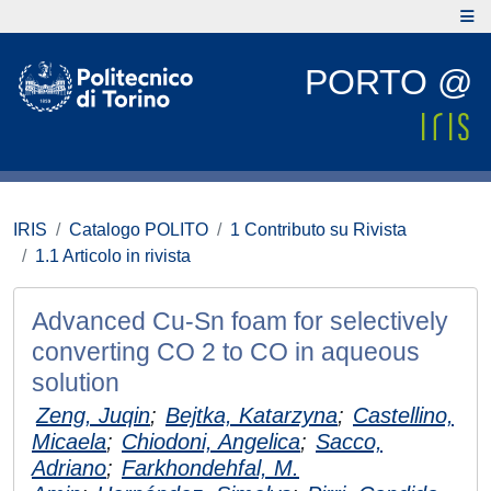
PORTO @
IRIS
Catalogo POLITO
1 Contributo su Rivista
1.1 Articolo in rivista
Advanced Cu-Sn foam for selectively
converting CO 2 to CO in aqueous
solution
Zeng, Juqin
;
Bejtka, Katarzyna
;
Castellino,
Micaela
;
Chiodoni, Angelica
;
Sacco,
Adriano
;
Farkhondehfal, M.