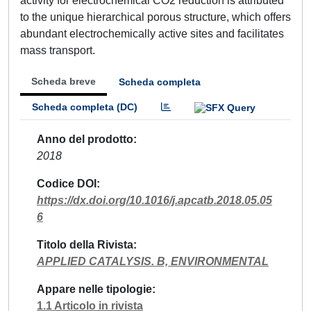
activity for electrochemical CO2 reduction is attributed
to the unique hierarchical porous structure, which offers
abundant electrochemically active sites and facilitates
mass transport.
Scheda breve
Scheda completa
Scheda completa (DC)
Anno del prodotto
2018
Codice DOI
https://dx.doi.org/10.1016/j.apcatb.2018.05.05
6
Titolo della Rivista
APPLIED CATALYSIS. B, ENVIRONMENTAL
Appare nelle tipologie
1.1 Articolo in rivista