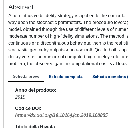
Abstract
A non-intrusive bifidelity strategy is applied to the computat
way upon the stochastic parameters. The procedure leverages
model, obtained through the use of different levels of numeri
moderate number of high-fidelity simulations. The method is a
continuous or a discontinuous behaviour, then to the realist
stochastic geometry outputs a non-smooth QoI. In both applica
decay versus the number of computed high-fidelity solutio
problem, the observed gain in computational cost is at least
Scheda breve
Scheda completa
Scheda completa 
Anno del prodotto
2019
Codice DOI
https://dx.doi.org/10.1016/j.jcp.2019.108885
Titolo della Rivista