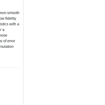
 a non-smooth
w-fidelity
istics with a
r a
whose
s of error
mulation