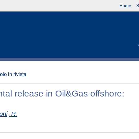
Home
S
olo in rivista
tal release in Oil&Gas offshore:
ni, R.