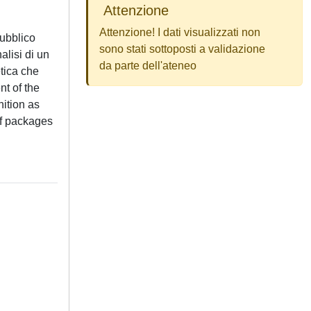
Attenzione
Attenzione! I dati visualizzati non
pubblico
sono stati sottoposti a validazione
alisi di un
da parte dell'ateneo
etica che
t of the
nition as
 of packages