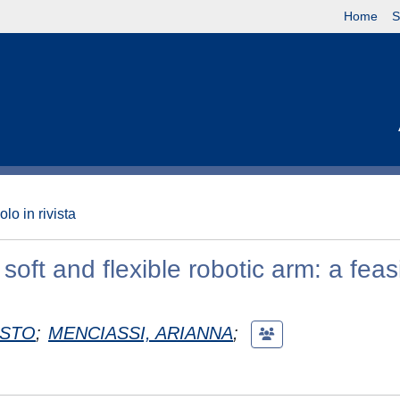
Home
S
olo in rivista
oft and flexible robotic arm: a feasi
USTO
;
MENCIASSI, ARIANNA
;