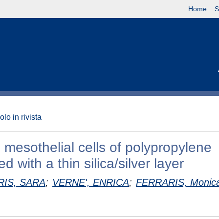
Home
S
olo in rivista
l mesothelial cells of polypropylene
d with a thin silica/silver layer
IS, SARA
;
VERNE', ENRICA
;
FERRARIS, Monic