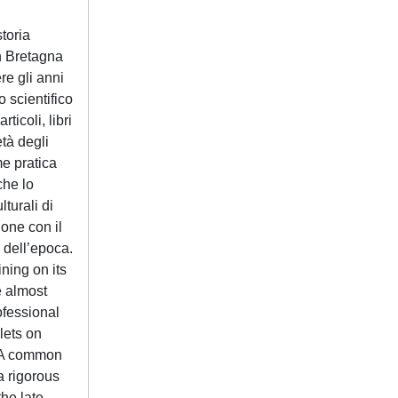
toria
an Bretagna
re gli anni
 scientifico
icoli, libri
età degli
me pratica
che lo
turali di
ione con il
 dell’epoca.
ning on its
e almost
ofessional
lets on
. A common
 a rigorous
the late