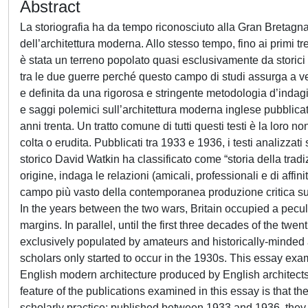
Abstract
La storiografia ha da tempo riconosciuto alla Gran Bretagna u
dell’architettura moderna. Allo stesso tempo, fino ai primi t
è stata un terreno popolato quasi esclusivamente da storici di
tra le due guerre perché questo campo di studi assurga a ver
e definita da una rigorosa e stringente metodologia d’indagin
e saggi polemici sull’architettura moderna inglese pubblicati da
anni trenta. Un tratto comune di tutti questi testi è la loro 
colta o erudita. Pubblicati tra 1933 e 1936, i testi analizzati
storico David Watkin ha classificato come “storia della tradiz
origine, indaga le relazioni (amicali, professionali e di affini
campo più vasto della contemporanea produzione critica sull’
In the years between the two wars, Britain occupied a peculi
margins. In parallel, until the first three decades of the twe
exclusively populated by amateurs and historically-minded a
scholars only started to occur in the 1930s. This essay ex
English modern architecture produced by English architects,
feature of the publications examined in this essay is that the
scholarly practice; published between 1933 and 1936, they are