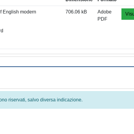
of English modern
706.06 kB
Adobe
Visu
PDF
rd
 sono riservati, salvo diversa indicazione.