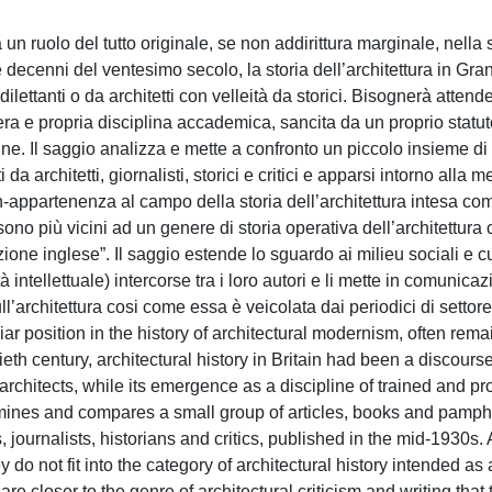
n ruolo del tutto originale, se non addirittura marginale, nella s
re decenni del ventesimo secolo, la storia dell’architettura in Gr
lettanti o da architetti con velleità da storici. Bisognerà attende
a e propria disciplina accademica, sancita da un proprio statuto
e. Il saggio analizza e mette a confronto un piccolo insieme di art
 architetti, giornalisti, storici e critici e apparsi intorno alla m
non-appartenenza al campo della storia dell’architettura intesa co
 sono più vicini ad un genere di storia operativa dell’architettura 
ione inglese”. Il saggio estende lo sguardo ai milieu sociali e cul
tà intellettuale) intercorse tra i loro autori e li mette in comunicaz
architettura cosi come essa è veicolata dai periodici di settore
ar position in the history of architectural modernism, often remai
ntieth century, architectural history in Britain had been a discours
rchitects, while its emergence as a discipline of trained and pr
amines and compares a small group of articles, books and pamph
 journalists, historians and critics, published in the mid-1930s
y do not fit into the category of architectural history intended as
 closer to the genre of architectural criticism and writing that 