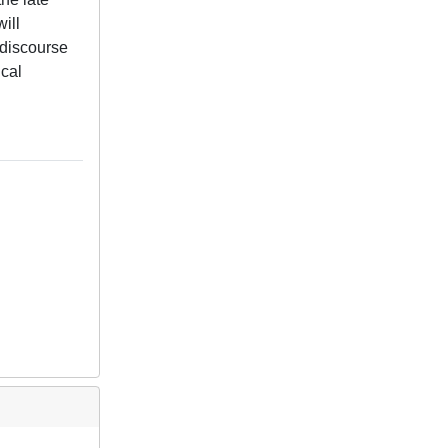
ill
 discourse
ical