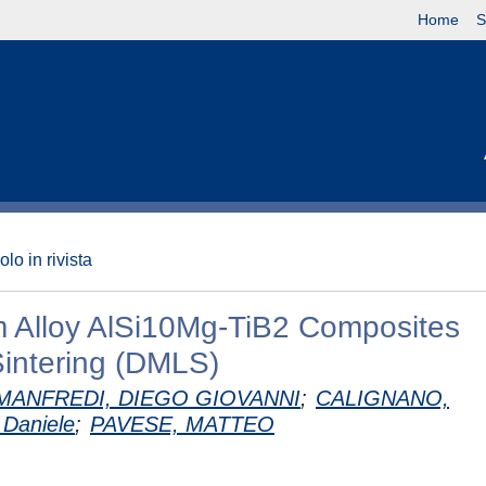
Home
S
olo in rivista
um Alloy AlSi10Mg-TiB2 Composites
Sintering (DMLS)
MANFREDI, DIEGO GIOVANNI
;
CALIGNANO,
Daniele
;
PAVESE, MATTEO