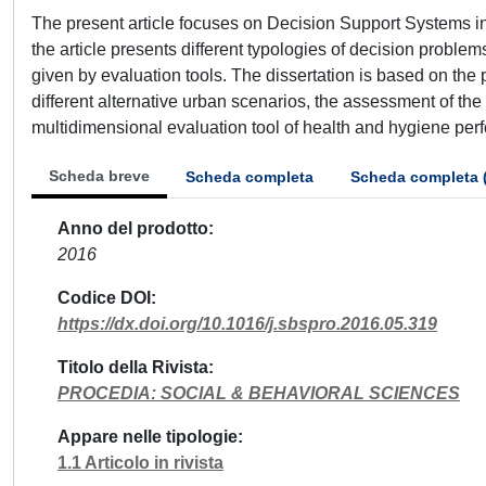
The present article focuses on Decision Support Systems in 
the article presents different typologies of decision probl
given by evaluation tools. The dissertation is based on the 
different alternative urban scenarios, the assessment of the f
multidimensional evaluation tool of health and hygiene per
Scheda breve
Scheda completa
Scheda completa 
Anno del prodotto
2016
Codice DOI
https://dx.doi.org/10.1016/j.sbspro.2016.05.319
Titolo della Rivista
PROCEDIA: SOCIAL & BEHAVIORAL SCIENCES
Appare nelle tipologie
1.1 Articolo in rivista