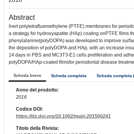
Abstract
Inert polytetraﬂuoroethylene (PTFE) membranes for periodon
a strategy for hydroxyapatite (HAp) coating onPTFE ﬁlms th
phenylalanine(polyDOPA) was developed to improve surface
the deposition of polyDOPA and HAp, with an increase insur
14 days in PBS and MC3T3-E1 cells proliferation and adhes
polyDOPA/HAp-coated ﬁlmsfor periodontal disease treatme
Scheda breve
Scheda completa
Scheda completa 
Anno del prodotto
2016
Codice DOI
https://dx.doi.org/10.1002/mabi.201500241
Titolo della Rivista