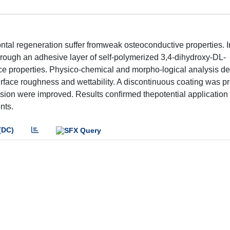
tal regeneration suffer fromweak osteoconductive properties. In
rough an adhesive layer of self-polymerized 3,4-dihydroxy-DL-
 properties. Physico-chemical and morpho-logical analysis d
face roughness and wettability. A discontinuous coating was pr
ion were improved. Results conﬁrmed thepotential application 
nts.
(DC)