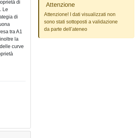
oprietà di
Attenzione
. Le
Attenzione! I dati visualizzati non
ategia di
sono stati sottoposti a validazione
buona
da parte dell'ateneo
resa tra A1
noltre la
delle curve
oprietà