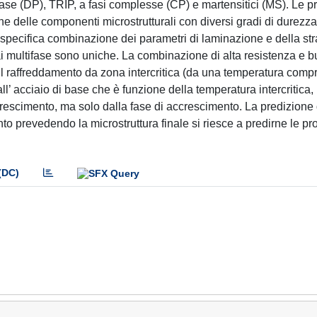
hase (DP), TRIP, a fasi complesse (CP) e martensitici (MS). Le pr
e delle componenti microstrutturali con diversi gradi di durezza
a specifica combinazione dei parametri di laminazione e della str
iai multifase sono uniche. La combinazione di alta resistenza e 
 il raffreddamento da zona intercritica (da una temperatura comp
ll’ acciaio di base che è funzione della temperatura intercritica, i
rescimento, ma solo dalla fase di accrescimento. La predizione 
to prevedendo la microstruttura finale si riesce a predirne le pr
(DC)