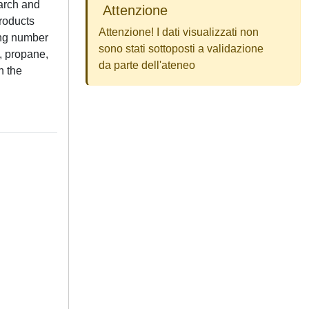
earch and
Attenzione
products
Attenzione! I dati visualizzati non
ing number
sono stati sottoposti a validazione
l, propane,
da parte dell'ateneo
n the