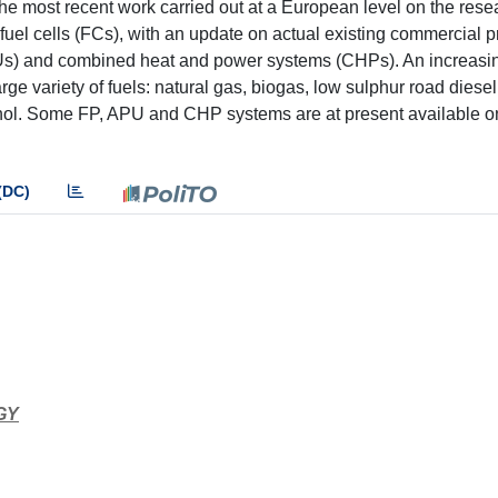
he most recent work carried out at a European level on the res
 fuel cells (FCs), with an update on actual existing commercial 
PUs) and combined heat and power systems (CHPs). An increas
ge variety of fuels: natural gas, biogas, low sulphur road diese
anol. Some FP, APU and CHP systems are at present available o
(DC)
GY