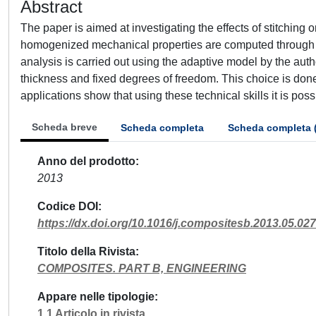
Abstract
The paper is aimed at investigating the effects of stitching
homogenized mechanical properties are computed through virtu
analysis is carried out using the adaptive model by the aut
thickness and fixed degrees of freedom. This choice is don
applications show that using these technical skills it is p
Scheda breve
Scheda completa
Scheda completa 
Anno del prodotto
2013
Codice DOI
https://dx.doi.org/10.1016/j.compositesb.2013.05.027
Titolo della Rivista
COMPOSITES. PART B, ENGINEERING
Appare nelle tipologie
1.1 Articolo in rivista