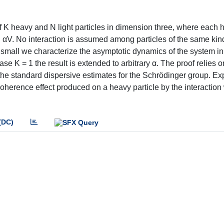
f K heavy and N light particles in dimension three, where each 
ial αV. No interaction is assumed among particles of the same ki
y small we characterize the asymptotic dynamics of the system in t
 case K = 1 the result is extended to arbitrary α. The proof relies o
the standard dispersive estimates for the Schrödinger group. Exp
oherence effect produced on a heavy particle by the interaction 
(DC)