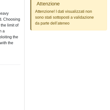
Attenzione
Attenzione! I dati visualizzati non
heavy
sono stati sottoposti a validazione
nd. Choosing
da parte dell'ateneo
he limit of
n a
loiting the
with the