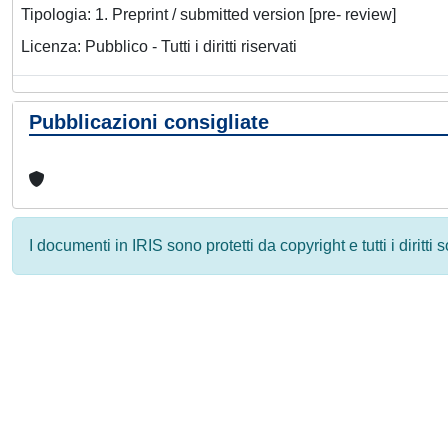
Tipologia: 1. Preprint / submitted version [pre- review]
Licenza: Pubblico - Tutti i diritti riservati
Pubblicazioni consigliate
I documenti in IRIS sono protetti da copyright e tutti i diritti
Powered by
IRIS
-
about IRIS
-
Utilizzo dei cookie
-