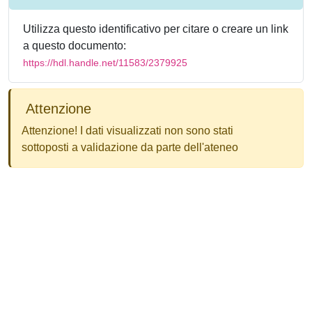
Utilizza questo identificativo per citare o creare un link
a questo documento:
https://hdl.handle.net/11583/2379925
Attenzione
Attenzione! I dati visualizzati non sono stati
sottoposti a validazione da parte dell'ateneo
Powered by
IRIS
-
about IRIS
-
Utilizzo dei cookie
-
Privacy
Copyright © 2026