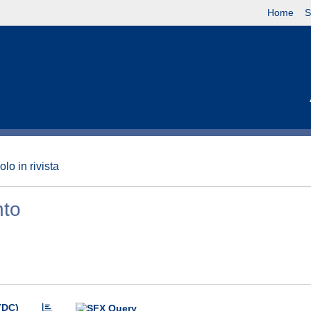
Home
S
olo in rivista
nto
(DC)